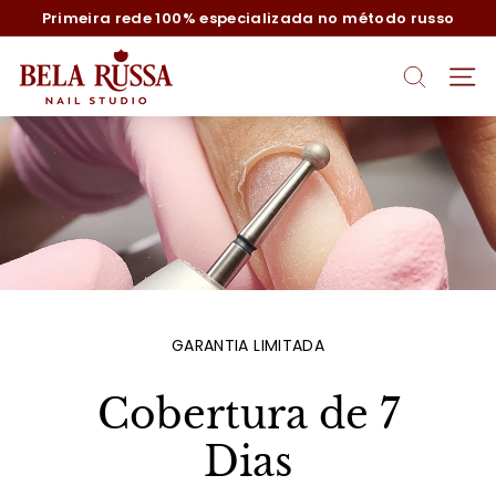
Pular
Primeira rede 100% especializada no método russo
para
slideshow
o
B
pausa
Conteúdo
PESQUISA
NAV
e
l
a
R
u
s
s
a
GARANTIA LIMITADA
Cobertura de 7
Dias