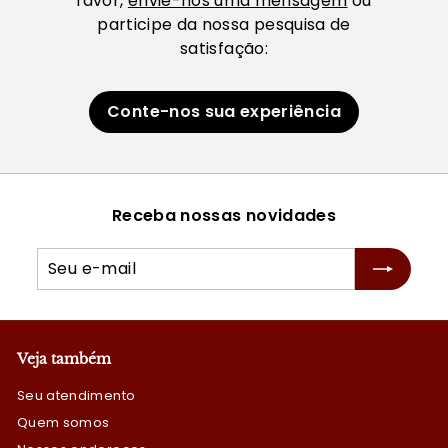
favor,
envie-nos uma mensagem
ou
participe da nossa pesquisa de
satisfação:
Conte-nos sua experiência
Receba nossas novidades
Seu
Inscrever
e-
mail
Veja também
Seu atendimento
Quem somos