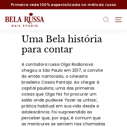
Pular
Primeira rede 100% especializada no método russo
para
slideshow
o
B
pausa
Conteúdo
PESQUISA
NAV
e
l
Uma Bela história
a
R
para contar
u
s
A contadora russa Olga Radionova
s
chegou a São Paulo em 2017, a convite
do então namorado, o cineasta
a
brasileiro Cassio Pantoja. Ao chegar à
capital paulista, uma das primeiras
coisas que Olga fez foi procurar um
salão onde pudesse ‘fazer as unhas’,
prática habitual em sua vida desde a
adolescência. Foi surpreendida ao
perceber que, por aqui, é comum que
as manicures se sentem nas chamadas