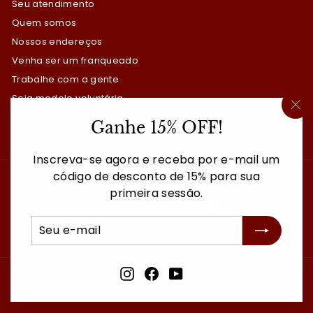
Seu atendimento
Quem somos
Nossos endereços
Venha ser um franqueado
Trabalhe com a gente
Seja modelo voluntária
Aprenda o Método Russo
"F
Ganhe 15% OFF!
(E
Área da Imprensa
Inscreva-se agora e receba por e-mail um
código de desconto de 15% para sua
Fale com a gente
Nossas redes
primeira sessão.
Instagram
Facebook
YouTube
+55 11 3280-0010
Seu
Inscrever
Envie sua mensagem
e-
mail
Instagram
Facebook
YouTube
© 2026 Bela Russa Nail Studio.